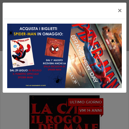
×
LA CASA: IL ROGO DEL MALE (EVIL
DEAD BURN)
ULTIMO GIORNO
VM 14 ANNI