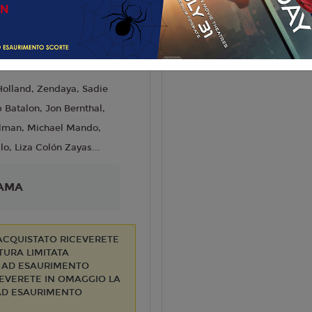
liano
tin Daniel Cretton
6
olland, Zendaya, Sadie
b Batalon, Jon Bernthal,
llman, Michael Mando,
lo, Liza Colón Zayas...
AMA
 ACQUISTATO RICEVERETE
TURA LIMITATA
O AD ESAURIMENTO
CEVERETE IN OMAGGIO LA
 AD ESAURIMENTO