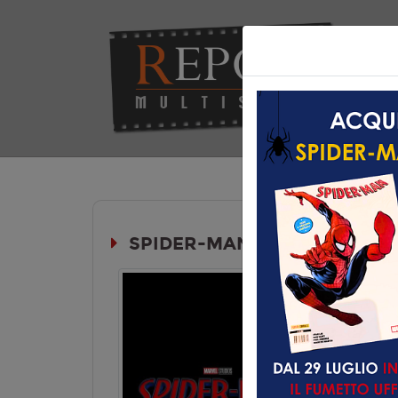
Hom
SPIDER-MAN: BRAND NEW D
Durata: 
PREMIÈRE
Genere:
Av