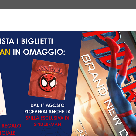
e | Biglietteria
Prossimamente
Listino prezzi
Promozioni
AY
Sono presenti spettac
144 min
PASSA ALLA
ventura, Fantascienza,