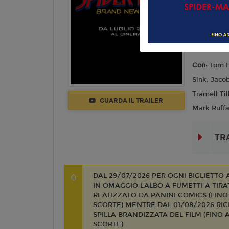
Azione
Lingua:
Ita
Regia:
Des
Anno:
202
Con:
Tom H
Sink, Jaco
Tramell Ti
GUARDA IL TRAILER
Mark Ruffa
TR
DAL 29/07/2026 PER OGNI BIGLIETTO
IN OMAGGIO L'ALBO A FUMETTI A TIRA
REALIZZATO DA PANINI COMICS (FIN
SCORTE) MENTRE DAL 01/08/2026 RI
SPILLA BRANDIZZATA DEL FILM (FINO
SCORTE)