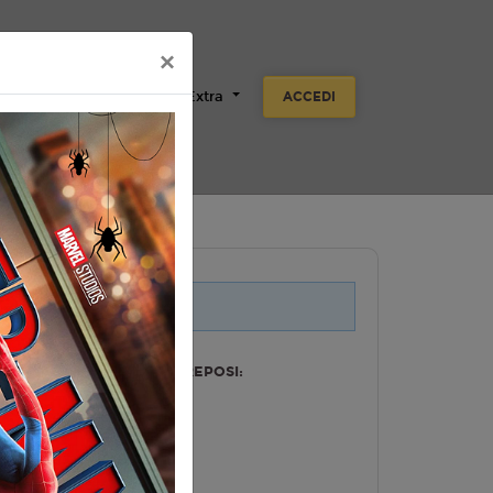
×
Scuole
Aziende
Extra
ACCEDI
oli su strutture differenti
 STRUTTURA MULTISALA REPOSI: