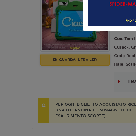
Commedia,
Lingua:
Ita
Regia:
And
Anno:
202
Con:
Tom H
Cusack, Gr
Craig Robi
GUARDA IL TRAILER
Hale, Scarl
TR
PER OGNI BIGLIETTO ACQUISTATO RI
UNA LOCANDINA E UN MAGNETE DEL F
ESAURIMENTO SCORTE)