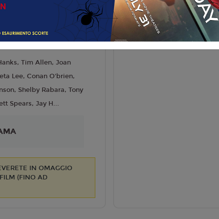
 Famiglia
liano
rew Stanton
6
anks, Tim Allen, Joan
eta Lee, Conan O'brien,
nson, Shelby Rabara, Tony
ett Spears, Jay H...
AMA
CEVERETE IN OMAGGIO
ILM (FINO AD