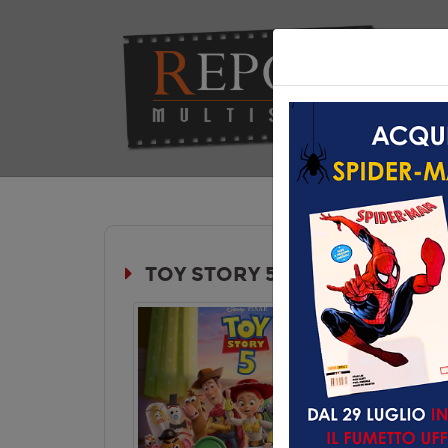
Hom
TOY STORY 5
Durata:
Genere:
An