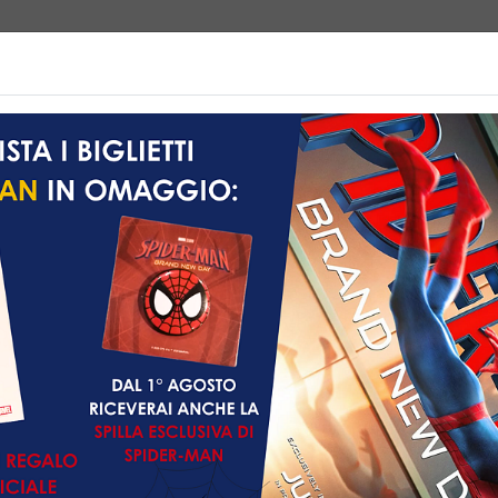
e | Biglietteria
Prossimamente
Listino prezzi
Promozioni
Non ci sono spettacol
 102 min
imazione, Avventura,