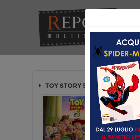
Hom
TOY STORY 5
Durata:
Genere:
An