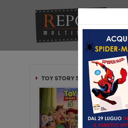
Hom
TOY STORY 5
Durata:
Genere:
An