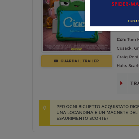
Commedia,
Lingua:
Ita
Regia:
And
Anno:
202
Con:
Tom H
Cusack, Gr
Craig Robi
GUARDA IL TRAILER
Hale, Scarl
TR
PER OGNI BIGLIETTO ACQUISTATO RI
UNA LOCANDINA E UN MAGNETE DEL F
ESAURIMENTO SCORTE)