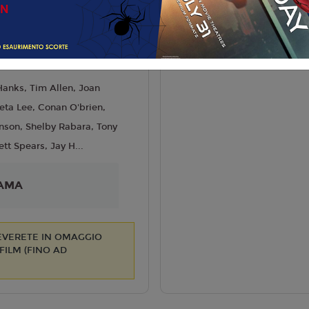
 Famiglia
liano
rew Stanton
6
anks, Tim Allen, Joan
eta Lee, Conan O'brien,
nson, Shelby Rabara, Tony
ett Spears, Jay H...
AMA
CEVERETE IN OMAGGIO
ILM (FINO AD