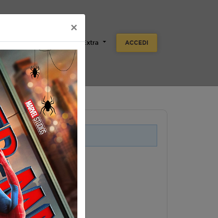
×
Scuole
Aziende
Extra
ACCEDI
i legati a questo evento.