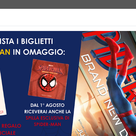
e | Biglietteria
Prossimamente
Listino prezzi
Promozioni
Non ci sono spettacol
 102 min
imazione, Avventura,