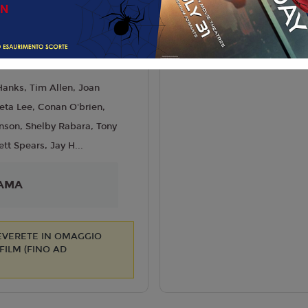
 Famiglia
liano
rew Stanton
6
anks, Tim Allen, Joan
eta Lee, Conan O'brien,
nson, Shelby Rabara, Tony
ett Spears, Jay H...
AMA
CEVERETE IN OMAGGIO
ILM (FINO AD