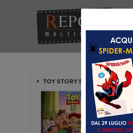
Hom
TOY STORY 5
Durata:
Genere:
An