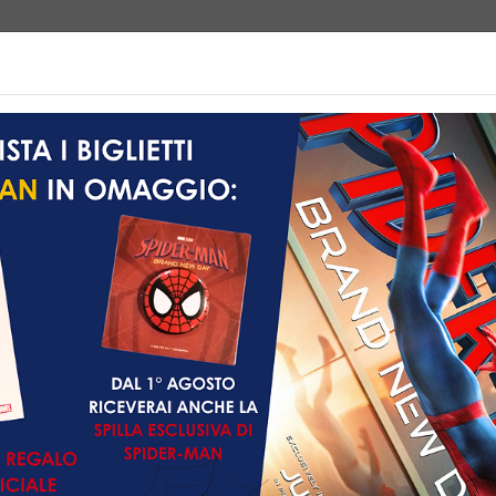
e | Biglietteria
Prossimamente
Listino prezzi
Promozioni
Non ci sono spettacol
 102 min
imazione, Avventura,