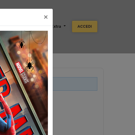
×
Scuole
Aziende
Extra
ACCEDI
i legati a questo evento.