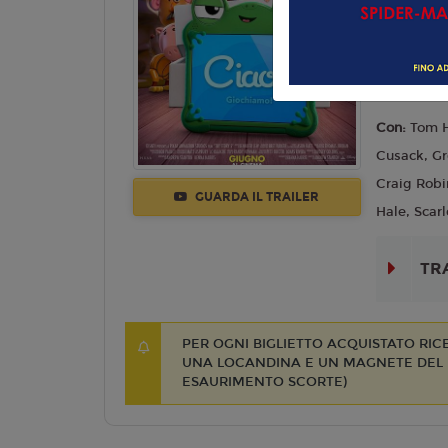
Commedia,
Lingua:
Ita
Regia:
And
Anno:
202
Con:
Tom H
Cusack, Gr
Craig Robi
GUARDA IL TRAILER
Hale, Scarl
TR
PER OGNI BIGLIETTO ACQUISTATO RI
UNA LOCANDINA E UN MAGNETE DEL F
ESAURIMENTO SCORTE)