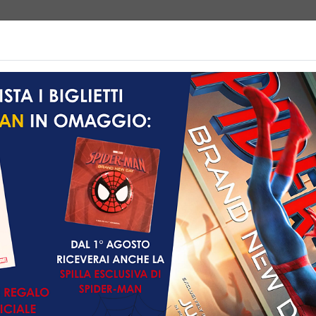
e | Biglietteria
Prossimamente
Listino prezzi
Promozioni
Non ci sono spettacol
 145 min
ntascienza, Thriller,