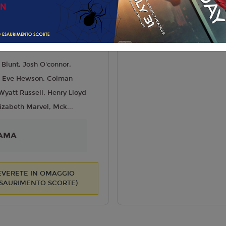
liano
ven Spielberg
6
 Blunt, Josh O'connor,
h, Eve Hewson, Colman
yatt Russell, Henry Lloyd
izabeth Marvel, Mck...
AMA
CEVERETE IN OMAGGIO
ESAURIMENTO SCORTE)