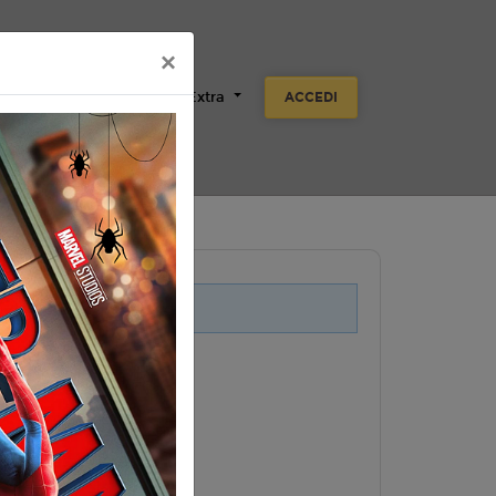
×
Scuole
Aziende
Extra
ACCEDI
i legati a questo evento.