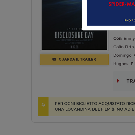
Mistero
Lingua:
Ita
Regia:
Ste
Anno:
202
Con:
Emily
Colin Firt
Domingo, W
GUARDA IL TRAILER
Hughes, El
TR
PER OGNI BIGLIETTO ACQUISTATO RI
UNA LOCANDINA DEL FILM (FINO AD 