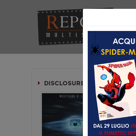
Hom
DISCLOSURE DAY
Durata:
Genere:
Fa