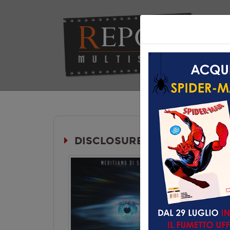
Hom
DISCLOSURE DAY
Durata:
Genere:
Fa