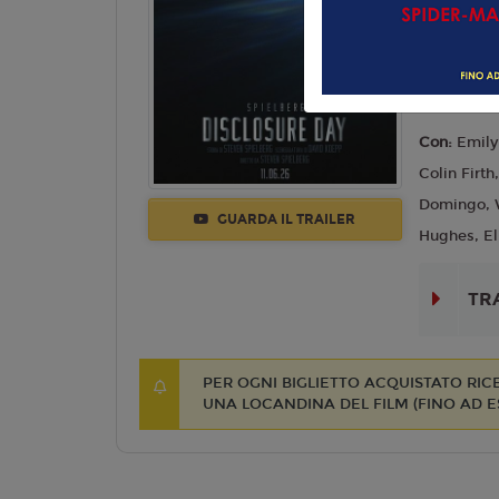
Mistero
Lingua:
Ita
Regia:
Ste
Anno:
202
Con:
Emily
Colin Firt
Domingo, W
GUARDA IL TRAILER
Hughes, El
TR
PER OGNI BIGLIETTO ACQUISTATO RI
UNA LOCANDINA DEL FILM (FINO AD 