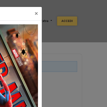
×
Scuole
Aziende
Extra
ACCEDI
i legati a questo evento.