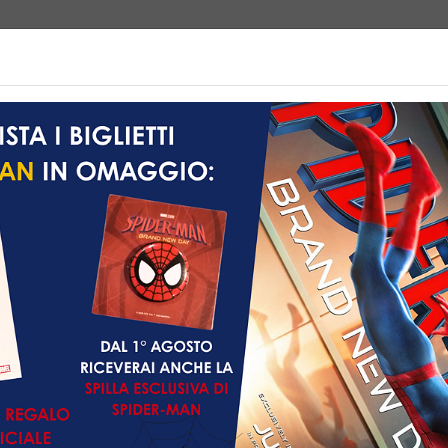
e | Biglietteria
Prossimamente
Listino prezzi
Promozioni
Non ci sono spettacol
 145 min
ntascienza, Thriller,