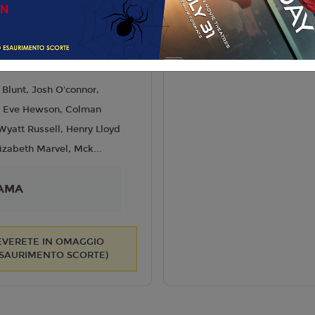
liano
ven Spielberg
6
 Blunt, Josh O'connor,
h, Eve Hewson, Colman
yatt Russell, Henry Lloyd
izabeth Marvel, Mck...
AMA
CEVERETE IN OMAGGIO
ESAURIMENTO SCORTE)