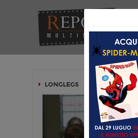
Hom
LONGLEGS
Durata: 
VM 14 ANNI
Genere:
Ho