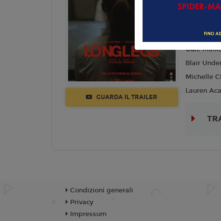
Lingua:
Ita
Regia:
Osg
Anno:
202
Con:
Maika
Blair Unde
Michelle C
Lauren Aca
GUARDA IL TRAILER
TR
Condizioni generali
Privacy
Impressum