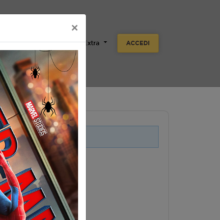
×
Scuole
Aziende
Extra
ACCEDI
i legati a questo evento.