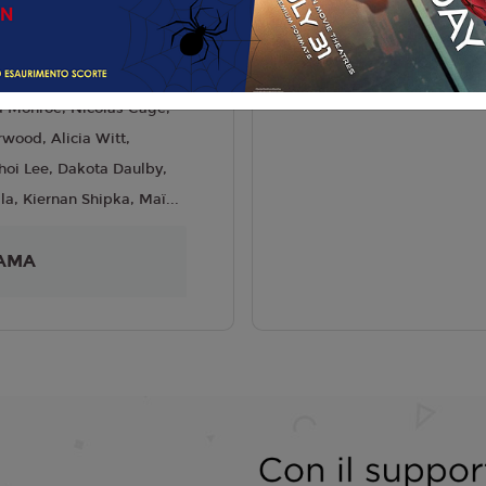
liano
ood Perkins
4
 Monroe, Nicolas Cage,
rwood, Alicia Witt,
hoi Lee, Dakota Daulby,
la, Kiernan Shipka, Maï...
AMA