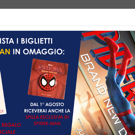
e | Biglietteria
Prossimamente
Listino prezzi
Promozioni
Non ci sono spettacol
101 min
rror, Thriller